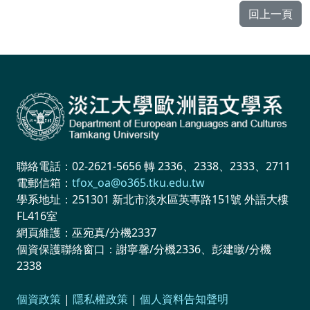
回上一頁
聯絡電話：02-2621-5656 轉 2336、2338、2333、2711
電郵信箱：
tfox_oa@o365.tku.edu.tw
學系地址：251301 新北市淡水區英專路151號 外語大樓
FL416室
網頁維護：巫宛真/分機2337
個資保護聯絡窗口：謝寧馨/分機2336、彭建暾/分機
2338
個資政策
|
隱私權政策
|
個人資料告知聲明