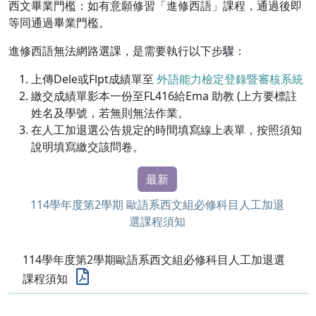
西文畢業門檻：如有意願修習「進修西語」課程，通過後即
等同通過畢業門檻。
進修西語無法網路選課，是需要執行以下步驟：
上傳Dele或Flpt成績單至
外語能力檢定登錄暨審核系統
繳交成績單影本一份至FL416給Ema 助教 (上方要標註
姓名及學號，若無則無法作業。
在人工加退選公告規定的時間填寫線上表單，按照須知
說明填寫繳交該問卷。
最新
114學年度第2學期 歐語系西文組必修科目人工加退
選課程須知
114學年度第2學期歐語系西文組必修科目人工加退選
課程須知