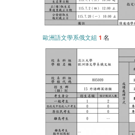
歐洲語文學系俄文組
1
名