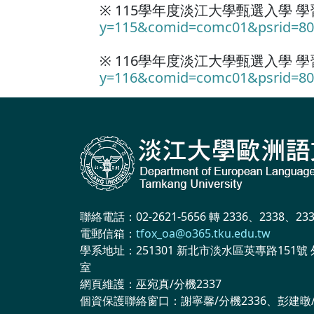
※ 115學年度淡江大學甄選入學 
y=115&comid=comc01&psrid=80
※ 116學年度淡江大學甄選入學 
y=116&comid=comc01&psrid=80
聯絡電話：02-2621-5656 轉 2336、2338、23
電郵信箱：
tfox_oa@o365.tku.edu.tw
學系地址：251301 新北市淡水區英專路151號 
室
網頁維護：巫宛真/分機2337
個資保護聯絡窗口：謝寧馨/分機2336、彭建暾/