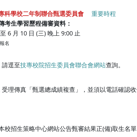
專科學校二年制聯合甄選委員會
重要時程
傳考生學習歷程備審資料：
 至 6 月 10 日 (三) 晚上 9:00 止
上報名
起
請逕至
技專校院招生委員會聯合會網站
查詢。
12:00 止 受理傳真「甄選總成績複查」，並須以電話確認
:00 起 本校招生策略中心網站公告甄審結果正(備)取生名單