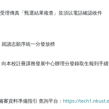
 受理傳真「甄選結果複查」並須以電話確認收件
0 起 就讀志願序統一分發放榜
00 止 向本校註冊課務發展中心辦理分發錄取生報到手續
 備審資料準備指引 查詢平台：
https://tech1.nkust