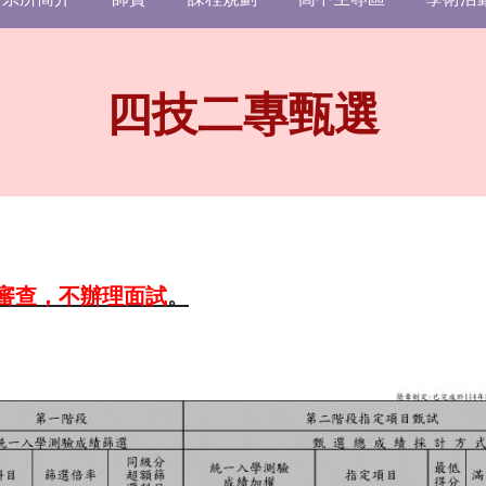
四技二專甄選
審查，不辦理面試
。