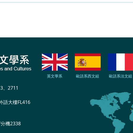
英文學系
歐語系西文組
歐語系法文組
33、2711
外語大樓FL416
分機2338