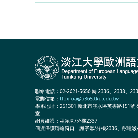
聯絡電話：02-2621-5656 轉 2336、2338、23
電郵信箱：
tfox_oa@o365.tku.edu.tw
學系地址：251301 新北市淡水區英專路151號 
室
網頁維護：巫宛真/分機2337
個資保護聯絡窗口：謝寧馨/分機2336、彭建暾/